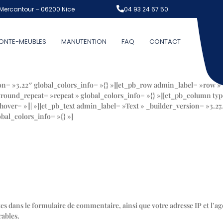
Mercantour – 06200 Nice
04 93 24 67 50
ONTE-MEUBLES
MANUTENTION
FAQ
CONTACT
ion= »3.22″ global_colors_info= »{} »][et_pb_row admin_label= »row »
ground_repeat= »repeat » global_colors_info= »{} »][et_pb_column typ
ver= »||| »][et_pb_text admin_label= »Text » _builder_version= »3.27.
bal_colors_info= »{} »]
s dans le formulaire de commentaire, ainsi que votre adresse IP et l’age
rables.