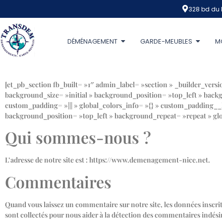
328 bd du 
DÉMÉNAGEMENT
GARDE-MEUBLES
M
[et_pb_section fb_built= »1″ admin_label= »section » _builder_vers
background_size= »initial » background_position= »top_left » back
custom_padding= »||| » global_colors_info= »{} » custom_padding__ho
background_position= »top_left » background_repeat= »repeat » glo
Qui sommes-nous ?
L’adresse de notre site est : https://www.demenagement-nice.net.
Commentaires
Quand vous laissez un commentaire sur notre site, les données inscrite
sont collectés pour nous aider à la détection des commentaires indési