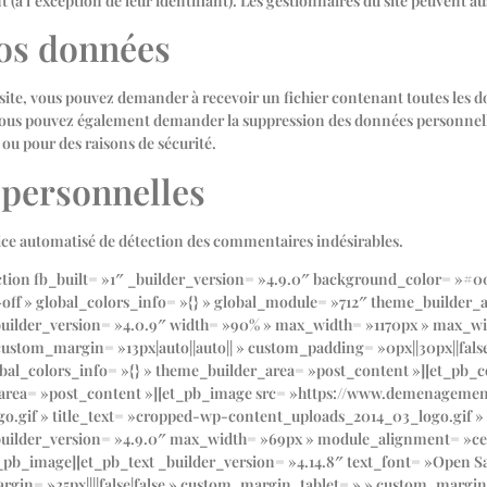
 l’exception de leur identifiant). Les gestionnaires du site peuvent aus
vos données
 site, vous pouvez demander à recevoir un fichier contenant toutes les
s. Vous pouvez également demander la suppression des données personne
 ou pour des raisons de sécurité.
 personnelles
rvice automatisé de détection des commentaires indésirables.
ction fb_built= »1″ _builder_version= »4.9.0″ background_color= »#
= »off » global_colors_info= »{} » global_module= »712″ theme_builder
uilder_version= »4.0.9″ width= »90% » max_width= »1170px » max_wi
tom_margin= »13px|auto||auto|| » custom_padding= »0px||30px||false|
al_colors_info= »{} » theme_builder_area= »post_content »][et_pb_
r_area= »post_content »][et_pb_image src= »https://www.demenageme
gif » title_text= »cropped-wp-content_uploads_2014_03_logo.gif » u
» _builder_version= »4.9.0″ max_width= »69px » module_alignment= »c
b_image][et_pb_text _builder_version= »4.14.8″ text_font= »Open Sans|
gin= »25px||||false|false » custom_margin_tablet= » » custom_margin_p