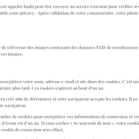
t appelée hash) peut être envoyée au service Gravatar pour vérifier si vo
omattic.com/privacy/. Après validation de votre commentaire, votre photo 
iter de téléverser des images contenant des données EXIF de coordonnées
 ces images.
’enregistrer votre nom, adresse e-mail et site dans des cookies. C’est u
taire plus tard. Ces cookies expirent au bout d’un an.
a créé afin de déterminer si votre navigateur accepte les cookies. Il n
re navigateur.
mbre de cookies pour enregistrer vos informations de connexion et vos 
n d’écran est d’un an. Si vous cochez « Se souvenir de moi », votre cook
 cookie de connexion sera effacé.