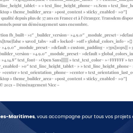
ne_height_tablet= » » text_line_height_phone= »1.8em » text_line_he
esktop » theme_builder_area= »post_content » sticky_enabled= »0″]
ité depuis plus de 37 ans en France et à l’étranger. Transdem dispo
ionnels pour un déménagement sans encombre.
ction fb_built= »1″ _builder_version= »4.9.0″ _module_preset= »defa
|true|false » saved_tabs= »all » locked= »off » global_colors_info= »
»4.9.0″ _module_preset= »default » custom_padding= »7px||10px||| » g
ilder_version= »4.9.0″ _module_preset= »default » global_colors_in
4.14.8″ text_font= »Open Sans|||||||| » text_text_color= »#FFFFFF » te
er_enabled= »0″ text_line_height_tablet= » » text_line_height_phone=
t= »center » text_orientation_phone= »center » text_orientation_last_
esktop » theme_builder_area= »post_content » sticky_enabled= »0″]
 © 2021 – Déménagement Nice –
Mentions Légales
pes-Maritimes
, vous accompagne pour tous vos projet