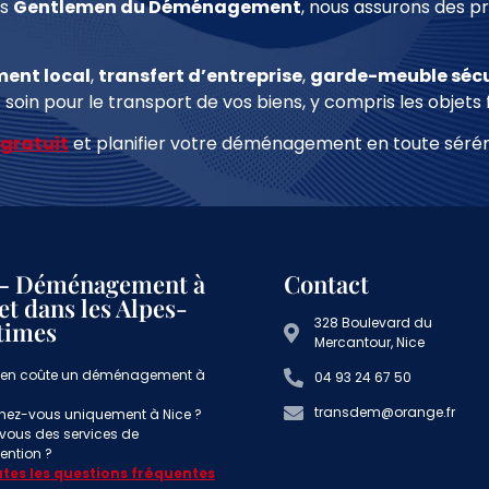
es
Gentlemen du Déménagement
, nous assurons des pr
ent local
,
transfert d
’entreprise
,
garde-meuble sécu
 soin pour le transport de vos biens, y compris les objets 
 gratuit
et planifier votre déménagement en toute sérén
– Déménagement à
Contact
et dans les Alpes-
328 Boulevard du
times
Mercantour, Nice
en coûte un déménagement à
04 93 24 67 50
transdem@orange.fr
enez-vous uniquement à Nice ?
-vous des services de
ntion ?
utes les questions fréquentes