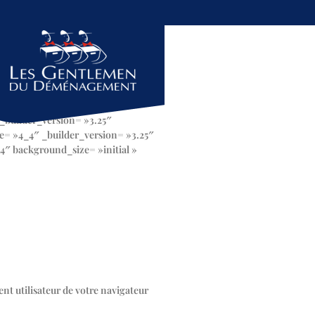
 _builder_version= »3.25″
e= »4_4″ _builder_version= »3.25″
4″ background_size= »initial »
nt utilisateur de votre navigateur