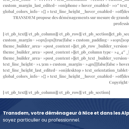
custom_margin_last_edited= »on|phone » hover_enabled= »0″ text_li
global_colors_info= »{} » text_line_height__hover_enabled= »off|d
TRANSDEM propose des déménagements sur mesure de grande qual
profess
[/et_pb_text][/et_pb_column][/et_pb_row][/et_pb_section][et_pb_se
custom_margin= »0px||0px||true|false » custom_padding= »10px||10px|
theme_builder_area= »post_content »][et_pb_row _builder_version= 
theme_builder_area= »post_content »][et_pb_column type= »4_4″ _bu
theme_builder_area= »post_content »][et_pb_text _builder_version= »
text_line_height= »1.5em » custom_margin= »4px||||false|false » hov
text_line_height_last_edited= »on|desktop » text_orientation_table
global_colors_info= »{} » text_line_height__hover_enabled= »off|d
Copyright
[/et_pb_text][/et_pb_column][/et_pb_row][/et_pb_section]
Transdem, votre déménageur à Nice et dans les Al
soyez particulier ou professionnel.