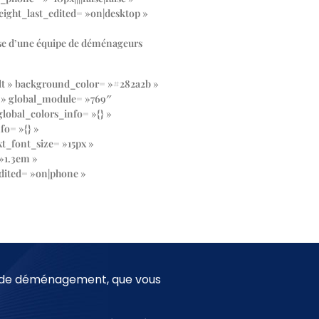
ight_last_edited= »on|desktop »
se d’une équipe de déménageurs
ult » background_color= »#282a2b »
{} » global_module= »769″
lobal_colors_info= »{} »
fo= »{} »
xt_font_size= »15px »
 »1.3em »
edited= »on|phone »
s de déménagement, que vous