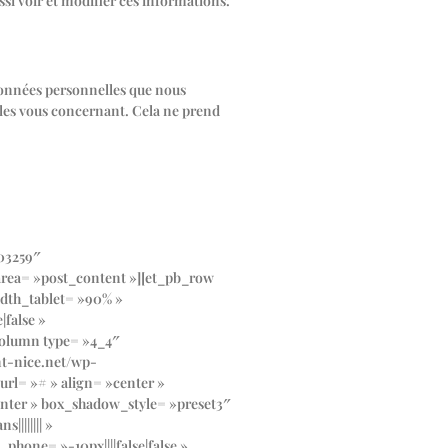
si voir et modifier ces informations.
 données personnelles que nous
lles vous concernant. Cela ne prend
003259″
_area= »post_content »][et_pb_row
dth_tablet= »90% »
false »
column type= »4_4″
nt-nice.net/wp-
rl= »# » align= »center »
enter » box_shadow_style= »preset3″
||||||| »
hone= »-10px||||false|false »