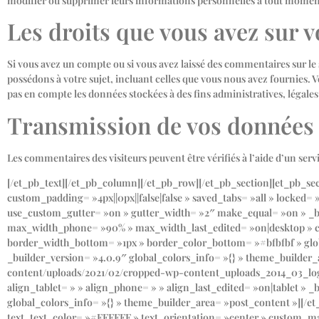
modifier ou supprimer leurs informations personnelles à tout moment (à
Les droits que vous avez sur 
Si vous avez un compte ou si vous avez laissé des commentaires sur le
possédons à votre sujet, incluant celles que vous nous avez fournie
pas en compte les données stockées à des fins administratives, légales
Transmission de vos données
Les commentaires des visiteurs peuvent être vérifiés à l’aide d’un se
[/et_pb_text][/et_pb_column][/et_pb_row][/et_pb_section][et_pb_se
custom_padding= »4px||0px||false|false » saved_tabs= »all » locked
use_custom_gutter= »on » gutter_width= »2″ make_equal= »on » _b
max_width_phone= »90% » max_width_last_edited= »on|desktop » cus
border_width_bottom= »1px » border_color_bottom= »#bfbfbf » glob
_builder_version= »4.0.9″ global_colors_info= »{} » theme_builde
content/uploads/2021/02/cropped-wp-content_uploads_2014_03_logo.
align_tablet= » » align_phone= » » align_last_edited= »on|tablet 
global_colors_info= »{} » theme_builder_area= »post_content »][/et_p
text_text_color= »#FFFFFF » text_orientation= »center » custom_mar