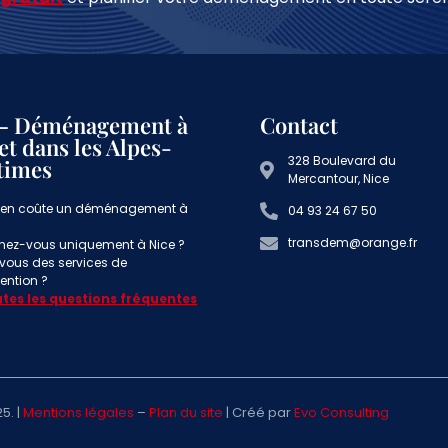
– Déménagement à
Contact
et dans les Alpes-
328 Boulevard du
times
Mercantour, Nice
en coûte un déménagement à
04 93 24 67 50
transdem@orange.fr
enez-vous uniquement à Nice ?
-vous des services de
ntion ?
utes les questions fréquentes
5. |
Mentions légales
–
Plan du site
| Créé par
Evo Consulting