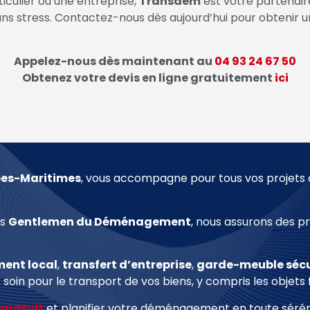
iculier ou une entreprise,
Transdem
est votre partenair
ns stress. Contactez-nous dès aujourd’hui pour obtenir un
Appelez-nous dès maintenant au
04 93 24 67 50
Obtenez votre devis en ligne gratuitement
ici
pes-Maritimes
, vous accompagne pour tous vos projet
es
Gentlemen du Déménagement
, nous assurons des pr
ent local
,
transfert d
’entreprise
,
garde-meuble sécu
 soin pour le transport de vos biens, y compris les objets 
 gratuit
et planifier votre déménagement en toute sérén