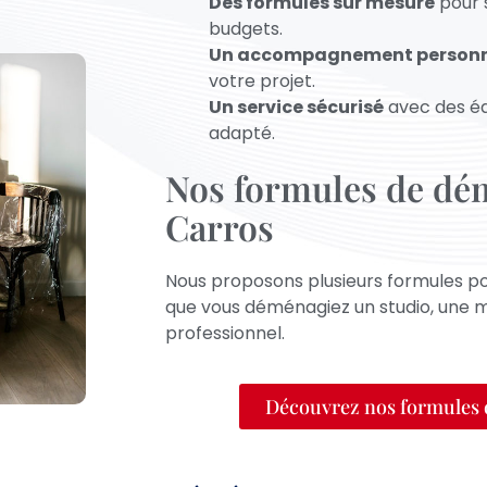
Des formules sur mesure
pour s
budgets.
Un accompagnement personn
votre projet.
Un service sécurisé
avec des é
adapté.
Nos formules de dé
Carros
Nous proposons plusieurs formules po
que vous déménagiez un studio, une m
professionnel.
Découvrez nos formule