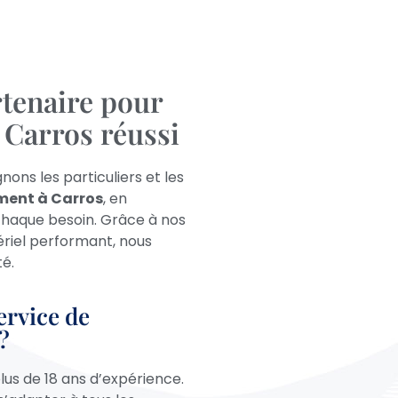
tenaire pour
Carros réussi
ons les particuliers et les
ment à
Carros
, en
chaque besoin. Grâce à nos
riel performant, nous
té.
ervice de
?
us de 18 ans d’expérience.