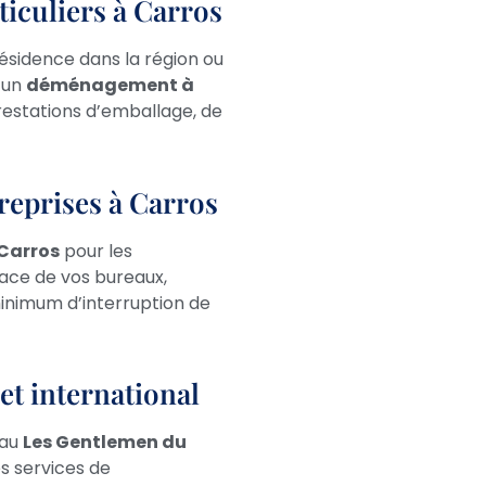
culiers à Carros
ésidence dans la région ou
s un
déménagement à
restations d’emballage, de
eprises à Carros
Carros
pour les
cace de vos bureaux,
nimum d’interruption de
t international
eau
Les Gentlemen du
s services de