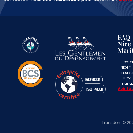
FAQ 
Nice 
Mari
Combi
Nice ?
Interv
Offrez
manute
Voir to
Transdem © 202